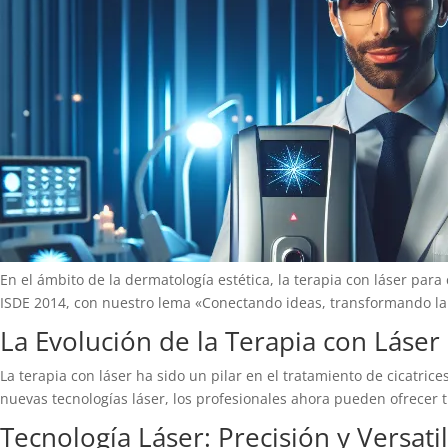
En el ámbito de la dermatología estética, la terapia con láser par
ISDE 2014, con nuestro lema «Conectando ideas, transformando la e
La Evolución de la Terapia con Láser
La terapia con láser ha sido un pilar en el tratamiento de cicatrice
nuevas tecnologías láser, los profesionales ahora pueden ofrecer 
Tecnología Láser: Precisión y Versati