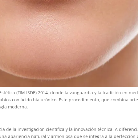
Estética (FIM ISDE) 2014, donde la vanguardia y la tradición en m
labios con ácido hialurónico. Este procedimiento, que combina arte
logía moderna.
ia de la investigación científica y la innovación técnica. A difere
na apariencia natural y armoniosa que se integra a la perfección co